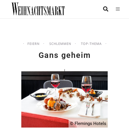
FEIERN
SCHLEMMEN
TOP-THEMA
Gans geheim
© Flemings Hotels