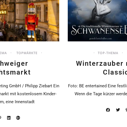
EMA
TOPMÄRKTE
TOP-THEMA
hweiger
Winterzauber
htsmarkt
Classi
ing GmbH / Philipp Ziebart Ein
Foto: BE entertained Eine festl
markt mit kostenlosem Kinder-
Wenn die Tage kürzer werde
m, eine Innenstadt