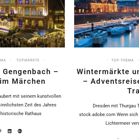
EMA
TOPMÄRKTE
TOP-THEMA
s Gengenbach –
Wintermärkte 
 im Märchen
– Adventsreis
Tr
ubert mit seinem kunstvollen
innlichsten Zeit des Jahres
Dresden mit Thurgau T
 historische Rathaus
stock.adobe.com Wenn sich m
Lichtermeer ver