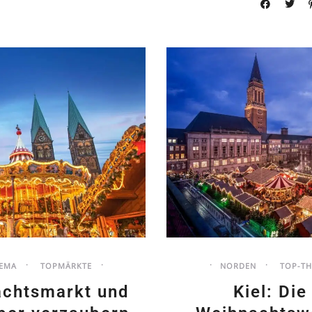
EMA
TOPMÄRKTE
NORDEN
TOP-T
chtsmarkt und
Kiel: Di