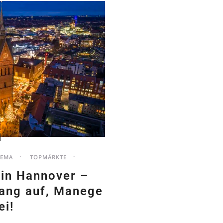
HEMA
TOPMÄRKTE
 in Hannover –
hang auf, Manege
ei!