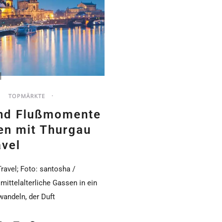
TOPMÄRKTE
und Flußmomente
en mit Thurgau
avel
ravel; Foto: santosha /
ittelalterliche Gassen in ein
wandeln, der Duft