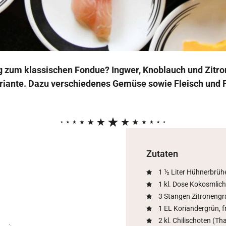
g zum klassischen Fondue? Ingwer, Knoblauch und Zitron
ariante. Dazu verschiedenes Gemüse sowie Fleisch und Fi
Zutaten
1
½
Liter Hühnerbrüh
1 kl. Dose Kokosmlic
3 Stangen Zitronengr
1 EL Koriandergrün, f
2 kl. Chilischoten (Tha