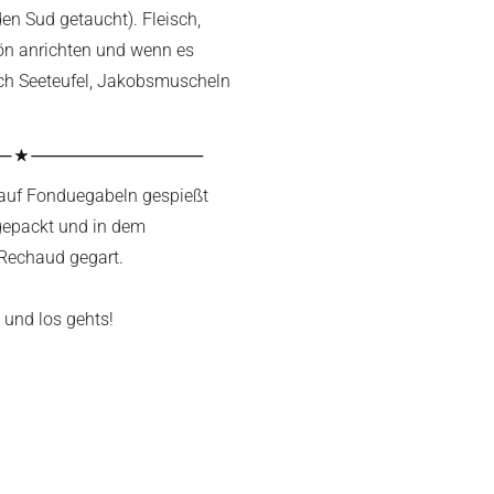
en Sud getaucht). Fleisch,
hön anrichten und wenn es
uch Seeteufel, Jakobsmuscheln
 auf Fonduegabeln gespießt
 gepackt und in dem
 Rechaud gegart.
 und los gehts!