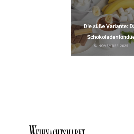
Die süße Variante: D
Schokoladenfondu
5. NOVEMBER 2025