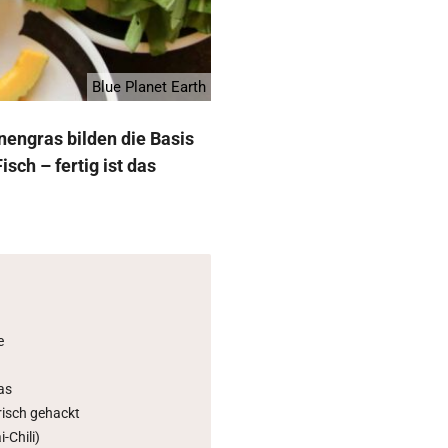
Blue Planet Earth
engras bilden die Basis
sch – fertig ist das
e
h
as
risch gehackt
i-Chili)