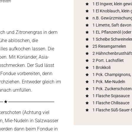
ereiten
1 El Ingwer, klein gew
1 El Knoblauch, klein 
n.B. Gewürzmischung
1 Limette, Saft davon
ch und Zitronengras in dem
1 EL Pflanzenöl (oder 
1 Scheibe Schweinel
ühe ablöschen, die
25 Riesengarnelen
les aufkochen lassen. Die
2 Hähnchenbrusthäf
en. Mit Koriander, Asia-
2 Port. Lachsfilet
bschmecken. Der Sud lässt
1 Brokkoli
 Fondue vorbereiten, denn
1 Pck. Champignons,
rchziehen. Entweder gleich im
1 Pck. Mie-Nudeln
1 Pck. Zuckerschoten
anach umfüllen.
1 Flasche Sojasauce
1 Flasche Chilisauce
1 Flasche Süß-Sauer
kerschoten (Achtung viel
ren, Mie-Nudeln in Salzwasser
werden dann beim Fondue in