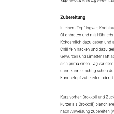
Tipp: Den Sud einen Tag vorher zub
Zubereitung
I
n einem Topf I
ngwer, Knoblau
Öl anbraten und mit Hühnerbr
Kokosmilch dazu geben und al
Chili fein hacken und dazu geb
Gewürzen und Limettensaft a
sich prima einen Tag vor dem
dann kann er richtig schön du
Fonduetopf zubereiten oder d
Kurz vorher: Brokkoli und Zuc
kürzer als Brokkoli) blanchie
nach Anweisung zubereiten (