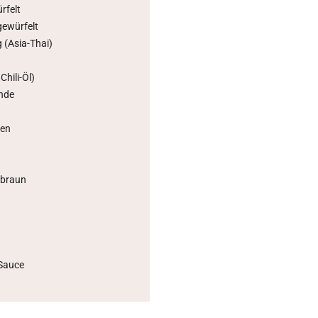
ürfelt
gewürfelt
 (Asia-Thai)
Chili-Öl)
ende
ten
 braun
-Sauce