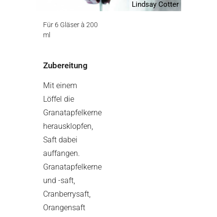
Lindsay Cotter
Für 6 Gläser à 200
ml
Zubereitung
Mit einem
Löffel die
Granatapfelkerne
herausklopfen,
Saft dabei
auffangen.
Granatapfelkerne
und -saft,
Cranberrysaft,
Orangensaft