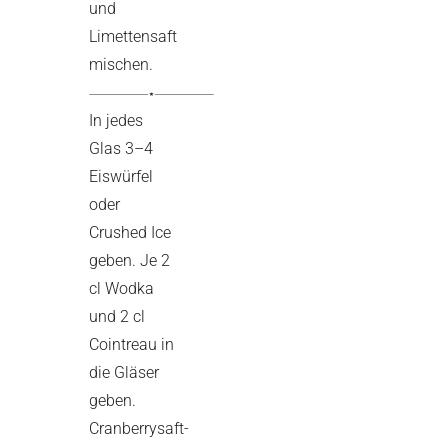
und
Limettensaft
mischen.
In jedes
Glas 3–4
Eiswürfel
oder
Crushed Ice
geben. Je 2
cl Wodka
und 2 cl
Cointreau in
die Gläser
geben.
Cranberrysaft-