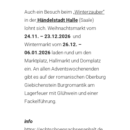
Auch ein Besuch beim
„Winterzauber“
in der
Händelstadt Halle
(Saale)
lohnt sich. Weihnachtsmarkt vom
24.11. – 23.12.2026
und
Wintermarkt vom
26.12. –
06.01.2026
laden rund um den
Marktplatz, Hallmarkt und Domplatz
ein. An allen Adventswochenenden
gibt es auf der romanischen Oberburg
Giebichenstein Burgromantik am
Der Weihnachtsmarkt in
Lagerfeuer mit Glühwein und einer
Wernigerode gehört zu den
Fackelführung.
prächtigsten im Harz. Er findet
Fachwerk in Stolberg, Friwi, Schloss
zwischen dem Nicolai- und dem
info
Marktplatz inmitten historischer
Stolberg
https://echtschoensachsenanhalt.de
Fachwerkhäuser statt und bietet