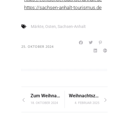
https://sachsen-anhalt-tourismus.de
auch einen attraktiven
Handwerkerhof.
Märkte
,
Osten
,
Sachsen-Anhalt
25. OKTOBER 2024
Zum Weihnachtsbummel in den Detmolder Schlosspark
Weihnachtszauber in Frankfurt
18. OKTOBER 2024
4. FEBRUAR 2025