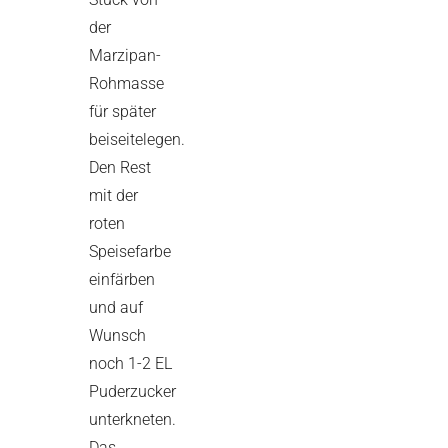
der
Marzipan-
Rohmasse
für später
beiseitelegen.
Den Rest
mit der
roten
Speisefarbe
einfärben
und auf
Wunsch
noch 1-2 EL
Puderzucker
unterkneten.
Das