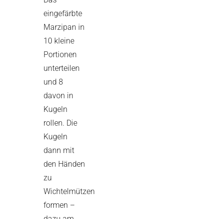
eingefärbte
Marzipan in
10 kleine
Portionen
unterteilen
und 8
davon in
Kugeln
rollen. Die
Kugeln
dann mit
den Händen
zu
Wichtelmützen
formen –
dazu am