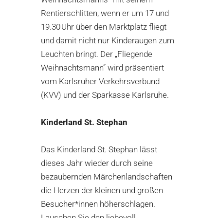
Rentierschlitten
, wenn er
um 17 und
19.30 Uhr
über den Marktplatz fliegt
und
damit
nicht nur Kinderaugen zum
Leuchten bringt
.
Der
„Fliegende
Weihnacht
s
mann“ wird
prä
sentiert
vom
Karlsruher Verkehrsverbund
(KVV)
und
der Sparkasse Karlsruhe
.
Kinderland St. Stephan
Das Kinderland St. Stephan lässt
dieses Jahr wieder durch seine
bezaubernden Märchenlandschaften
die Herzen der kleinen und großen
Besucher*innen höherschlagen.
Lauschen Sie den liebevoll