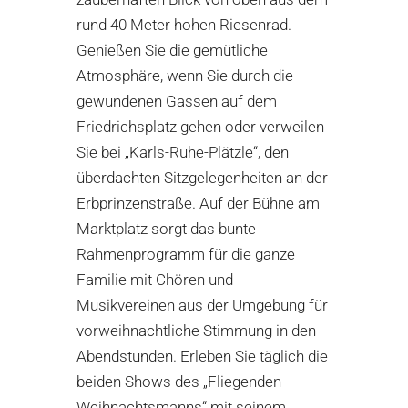
rund 40 Meter hohen Riesenrad
.
Genießen Sie die gemütliche
Atmosphäre, wenn Sie durch die
gewundenen Gassen auf dem
Friedrichsplatz gehen
oder
verweilen
Sie bei „Karls-Ruhe-
Plätzle
“, den
überdachten Sitzgelegenheiten an der
Erbprinzenstraße.
Auf der Bühne am
Marktplatz
sorgt d
as bunte
Rahme
nprogramm für die ganze
Familie
mit Chören und
Musikvereinen aus der Umgebung
für
vorweihnachtliche Stimmung
in den
Abendstunden
.
Erleben Sie
täglich
die
beiden Shows des „Fliegenden
Weihnachtsmanns“ mit seinem