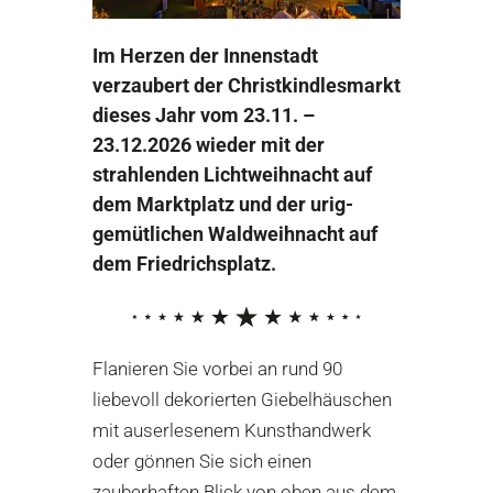
Im Herzen der Innenstadt
verzaubert d
er Christkindlesmarkt
dieses Jahr vom
23.11. –
23.12.2026
wieder
mit der
strahlenden Lichtweihnacht auf
dem Marktplatz und der urig-
gemütlichen Waldweihnacht
auf
dem Friedrichsplatz
.
Flanieren Sie vorbei an
rund
90
liebevoll dekorierten Giebelhäuschen
mit auserlesenem Kunsthandwerk
oder
gönnen Sie sich einen
zauberhaften
Blick von oben aus dem