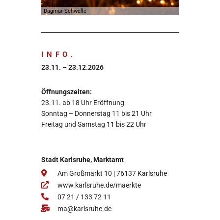
Dagmar Schwelle
Stadt Karlsruhe
INFO.
23.11. – 23.12.2026
Öffnungszeiten:
23.11. ab 18 Uhr Eröffnung
Sonntag – Donnerstag 11 bis 21 Uhr
Freitag und Samstag 11 bis 22 Uhr
Stadt Karlsruhe,
Marktamt
Am Großmarkt 10 | 76137 Karlsruhe
www.karlsruhe.de/maerkte
07 21 / 133 72 11
ma@karlsruhe.de