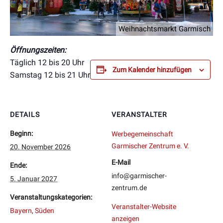
Weihnachtsmarkt Garmisch
Öffnungszeiten:
Täglich 12 bis 20 Uhr
Zum Kalender hinzufügen
Samstag 12 bis 21 Uhr
DETAILS
VERANSTALTER
Beginn:
Werbegemeinschaft
Garmischer Zentrum e. V.
20. November 2026
E-Mail
Ende:
info@garmischer-
5. Januar 2027
zentrum.de
Veranstaltungskategorien:
Veranstalter-Website
Bayern
,
Süden
anzeigen