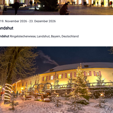
Hervorgehoben
19. November 2026
-
23. Dezember 2026
andshut
ndshut
Ringelstecherwiese, Landshut, Bayern, Deutschland