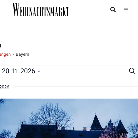
n
ungen
Bayern
- 
20.11.2026
Suc
taltungen
Ver
Su
2026
un
Ans
Nav