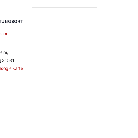
TUNGSORT
heim
heim
,
n
31581
oogle Karte