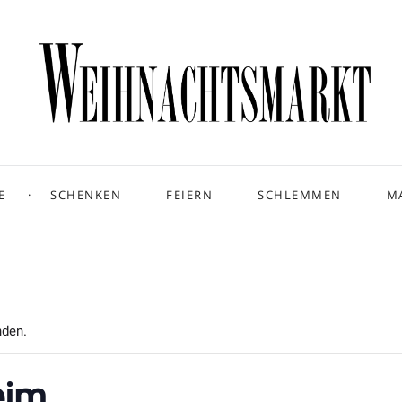
E
SCHENKEN
FEIERN
SCHLEMMEN
M
nden.
eim