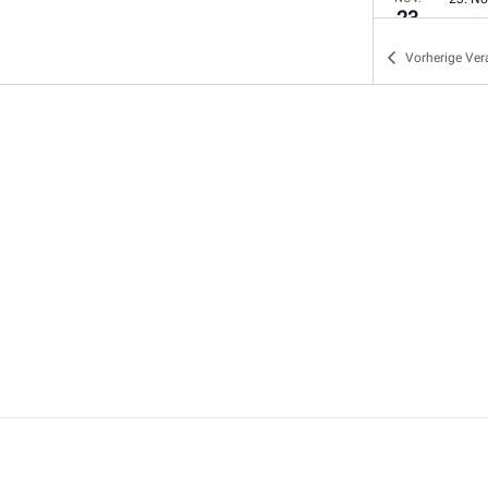
23
Bad 
Bad P
Vorherige
Ver
NOV.
23. N
23
Nord
Nordh
NOV.
23. N
23
Bad 
Bad Z
NOV.
23. N
23
Linge
Linge