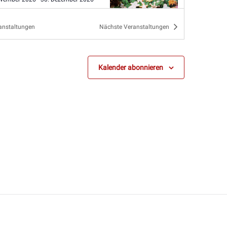
Pyrmont
yrmont
Brunnenplatz, Bad Pyrmont
anstaltungen
Nächste
Veranstaltungen
ovember 2026
-
23. Dezember 2026
Kalender abonnieren
horn
orn
Innenstadt, Nordhorn
ovember 2026
-
20. Dezember 2026
Zwischenahn
wischenahn
Marktplatz vor dem
Rathaus, Bad Zwischenahn
ovember 2026
-
30. Dezember 2026
n
n
Marktplatz, Lingen