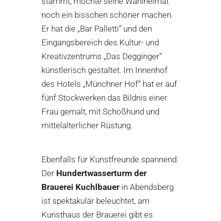
stammt, möchte seine Wahlheimat
noch ein bisschen schöner machen.
Er hat die „Bar Palletti“ und den
Eingangsbereich des Kultur- und
Kreativzentrums „Das Degginger“
künstlerisch gestaltet. Im Innenhof
des Hotels „Münchner Hof“ hat er auf
fünf Stockwerken das Bildnis einer
Frau gemalt, mit Schoßhund und
mittelalterlicher Rüstung.
erlebe.bayern/ Dietmar Denger
erlebe.bayern/ Dietmar Denger
Ebenfalls für Kunstfreunde spannend:
Der
Hundertwasserturm der
Brauerei Kuchlbauer
in Abendsberg
ist spektakulär beleuchtet, am
Kunsthaus der Brauerei gibt es