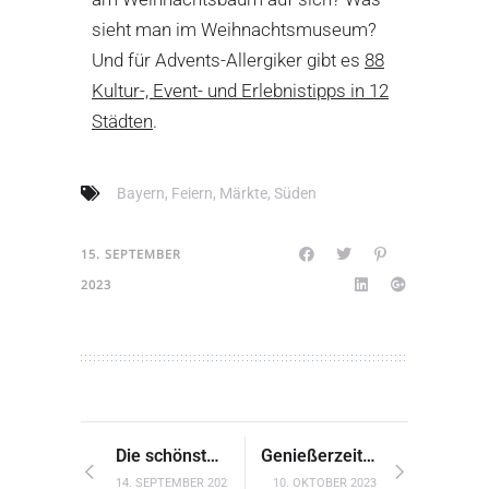
sieht man im Weihnachtsmuseum?
Und für Advents-Allergiker gibt es
88
Kultur-, Event- und Erlebnistipps in 12
Städten
.
Bayern
,
Feiern
,
Märkte
,
Süden
15. SEPTEMBER
2023
Die schönsten Christkindlmärkte in den Bergen
Genießerzeit in Kevelaer
14. SEPTEMBER 2023
10. OKTOBER 2023