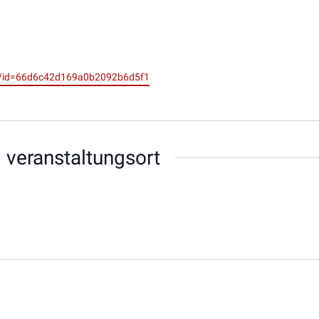
il/id=66d6c42d169a0b2092b6d5f1
 veranstaltungsort