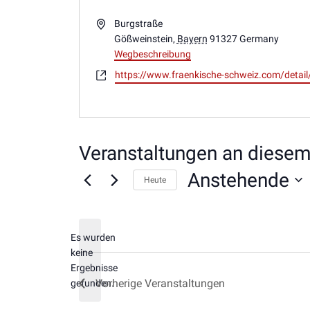
Adresse
Burgstraße
Gößweinstein
,
Bayern
91327
Germany
Wegbeschreibung
Webseite
https://www.fraenkische-schweiz.com/deta
Veranstaltungen an diesem
Anstehende
Heute
Datum
wählen.
Es wurden
keine
Hinweis
Ergebnisse
Vorherige
Veranstaltungen
gefunden.