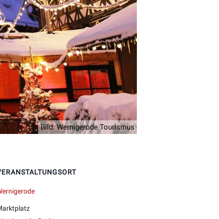
Bild: Wernigerode Tourismus
VERANSTALTUNGSORT
Wernigerode
arktplatz