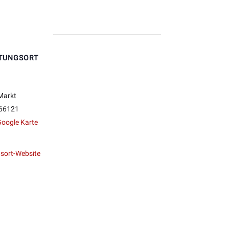
TUNGSORT
Markt
66121
oogle Karte
sort-Website