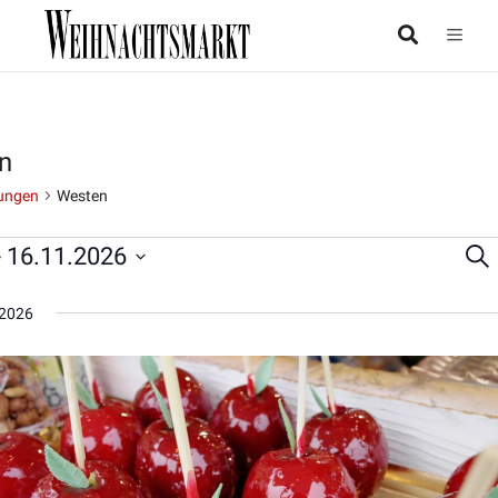
n
ungen
Westen
- 
16.11.2026
Suc
taltungen
Ver
Su
2026
un
Ans
Nav