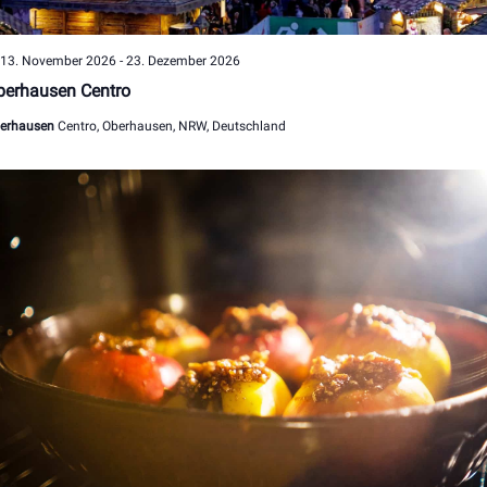
Hervorgehoben
13. November 2026
-
23. Dezember 2026
berhausen Centro
erhausen
Centro, Oberhausen, NRW, Deutschland