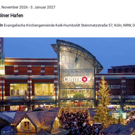
. November 2026
-
3. Januar 2027
lner Hafen
ln
Evangelische Kirchengemeinde Kalk-Humboldt Steinmetzstraße 57, Köln, NRW, 