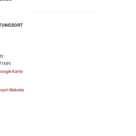
TUNGSORT
n-
71691
oogle Karte
sort-Website