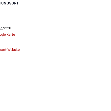
TUNGSORT
en
9220
gle Karte
sort-Website