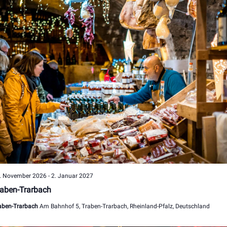
. November 2026
-
2. Januar 2027
aben-Trarbach
aben-Trarbach
Am Bahnhof 5, Traben-Trarbach, Rheinland-Pfalz, Deutschland