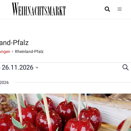
and-Pfalz
ungen
Rheinland-Pfalz
- 
26.11.2026
Suc
taltungen
Ver
Su
2026
un
Ans
Nav