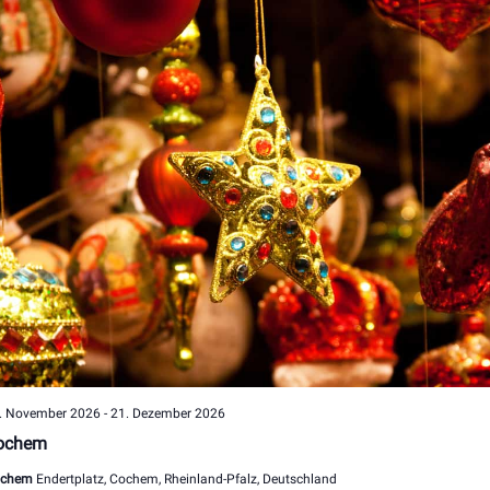
. November 2026
-
21. Dezember 2026
ochem
ochem
Endertplatz, Cochem, Rheinland-Pfalz, Deutschland