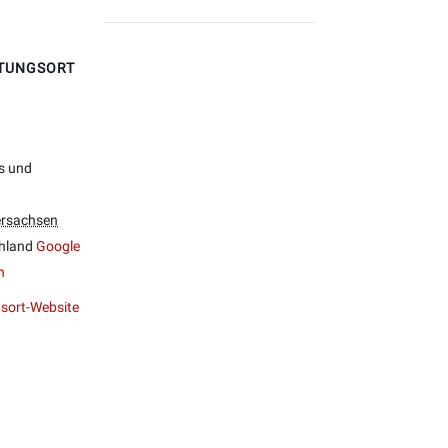
TUNGSORT
s und
ersachsen
hland
Google
n
sort-Website