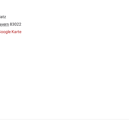
latz
ayern
83022
oogle Karte