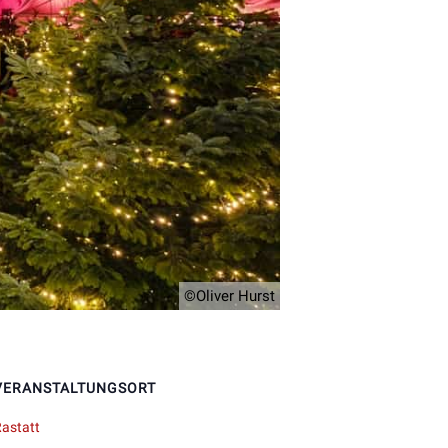
©Oliver Hurst
VERANSTALTUNGSORT
astatt