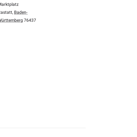
arktplatz
astatt
,
Baden-
Württemberg
76437