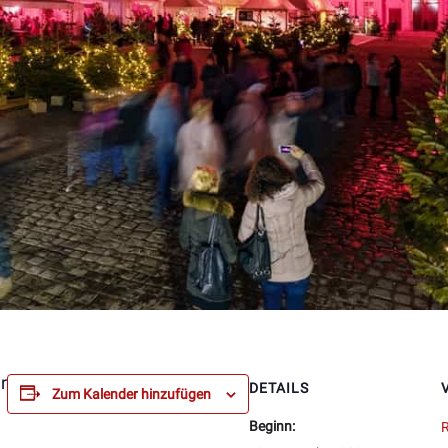
r
DETAILS
Zum Kalender hinzufügen
Beginn:
R
n