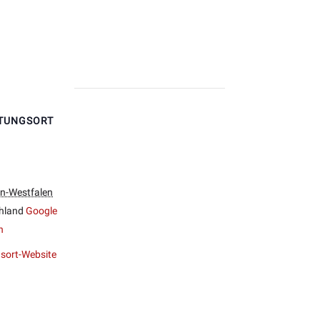
TUNGSORT
n-Westfalen
hland
Google
n
sort-Website