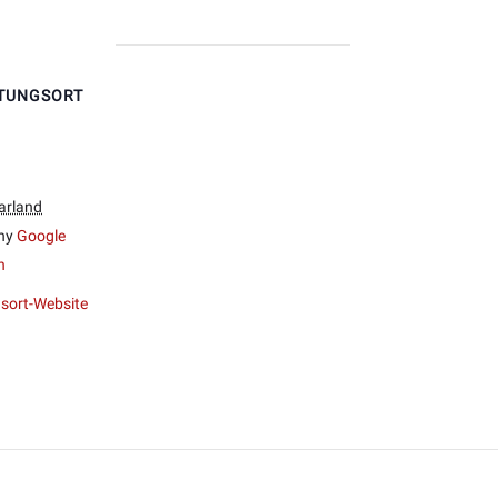
TUNGSORT
arland
ny
Google
n
sort-Website