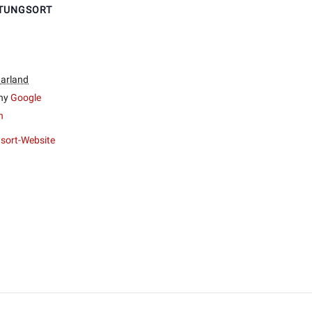
TUNGSORT
arland
ny
Google
n
sort-Website