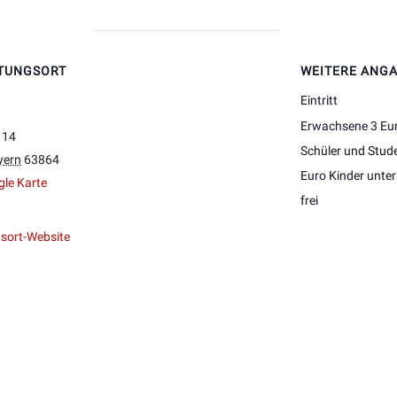
TUNGSORT
WEITERE ANG
Eintritt
Erwachsene 3 Eur
114
Schüler und Stud
yern
63864
Euro Kinder unter
le Karte
frei
sort-Website