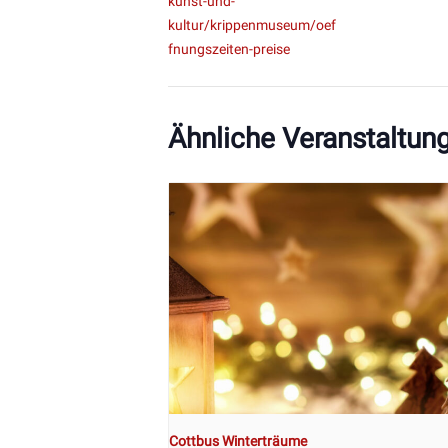
kunst-und-
kultur/krippenmuseum/oef
fnungszeiten-preise
Ähnliche Veranstaltun
Cottbus Winterträume