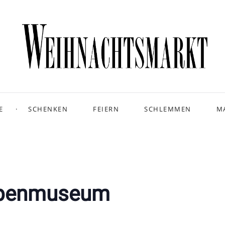
E
SCHENKEN
FEIERN
SCHLEMMEN
M
ippenmuseum