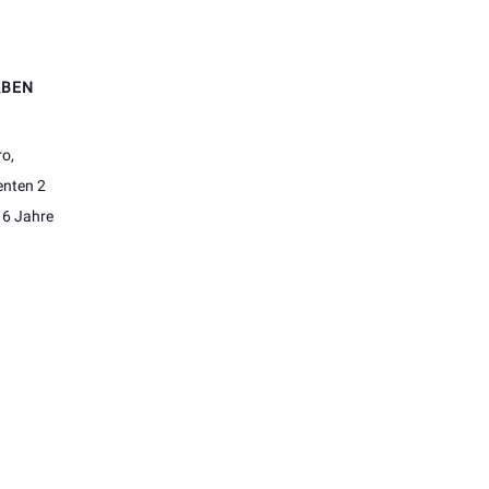
ABEN
o,
enten 2
 6 Jahre