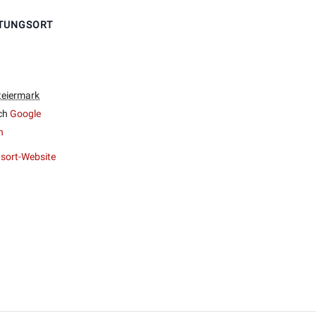
TUNGSORT
teiermark
ch
Google
n
sort-Website