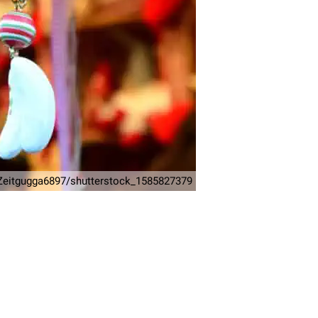
Zeitgugga6897/shutterstock_1585827379