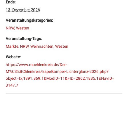
Ende:
13. Dezember 2026
Veranstaltungskategorien:
NRW
,
Westen
Veranstaltung-Tags:
Märkte
,
NRW
,
Weihnachten
,
Westen
Website:
https://www.muehlenkreis.de/Der-
M%C3%BChlenkreis/Espelkamper-Lichterglanz-2026.php?
object=tx,1891.869.1&ModID=11&FID=2862.1835.1&NavID=
3147.7