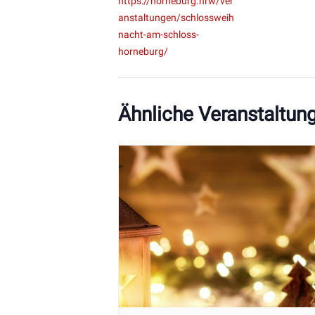
https://horneburg.nrw/ver
anstaltungen/schlossweih
nacht-am-schloss-
horneburg/
Ähnliche Veranstaltun