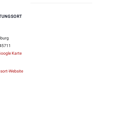
TUNGSORT
eburg
45711
oogle Karte
sort-Website