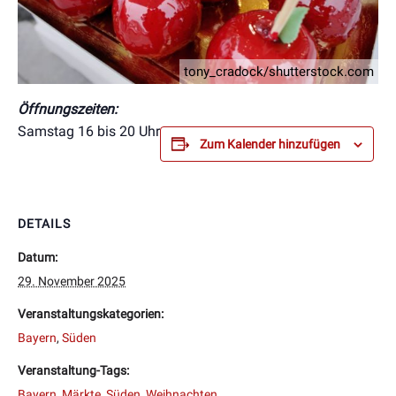
tony_cradock/shutterstock.com
Öffnungszeiten:
Samstag 16 bis 20 Uhr
Zum Kalender hinzufügen
DETAILS
Datum:
29. November 2025
Veranstaltungskategorien:
Bayern
,
Süden
Veranstaltung-Tags:
Bayern
,
Märkte
,
Süden
,
Weihnachten