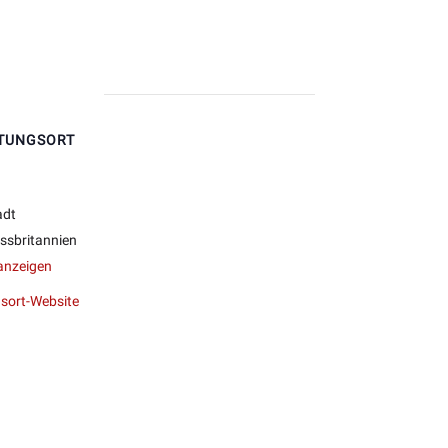
TUNGSORT
adt
ssbritannien
anzeigen
sort-Website