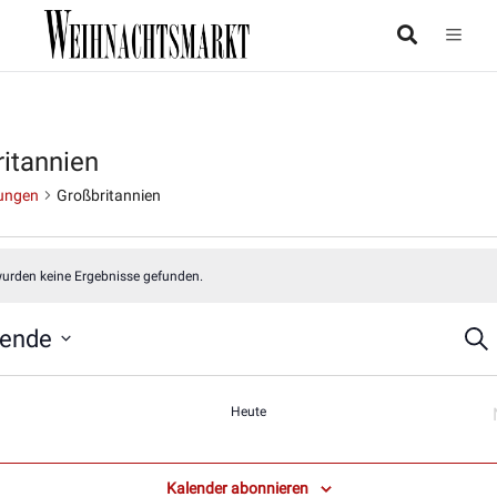
itannien
ungen
Großbritannien
taltungen
urden keine Ergebnisse gefunden.
hende
Suc
Ver
Su
Heute
Veranstaltungen
un
Kalender abonnieren
Ans