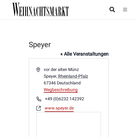
Speyer
« Alle Veranstaltungen
Adresse
vor der alten Münz
Speyer
,
Rheinland-Pfalz
67346
Deutschland
Wegbeschreibung
Telefon
+49 (0)6232 142392
Webseite
www.speyer.de