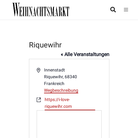
Riquewihr
« Alle Veranstaltungen
Adresse
Innenstadt
Riquewihr
,
68340
Frankreich
Wegbeschreibung
Webseite
https://i-love-
riquewihr.com