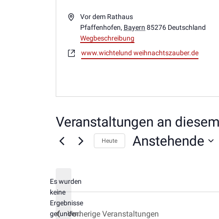
Adresse
Vor dem Rathaus
Pfaffenhofen
,
Bayern
85276
Deutschland
Wegbeschreibung
Webseite
www.wichtelund weihnachtszauber.de
Veranstaltungen an diesem
Anstehende
Heute
Datum
wählen.
Es wurden
keine
Hinweis
Ergebnisse
Vorherige
Veranstaltungen
gefunden.