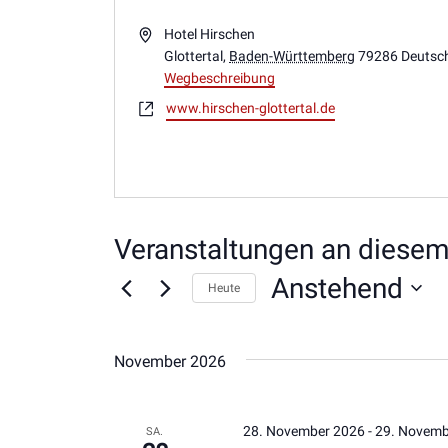
Adresse
Hotel Hirschen
Glottertal
,
Baden-Württemberg
79286
Deutsc
Wegbeschreibung
Webseite
www.hirschen-glottertal.de
Veranstaltungen an diesem
Anstehend
Heute
Datum
wählen.
November 2026
28. November 2026
-
29. Novemb
SA.