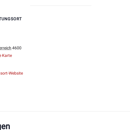
TUNGSORT
rreich
4600
e Karte
sort-Website
gen