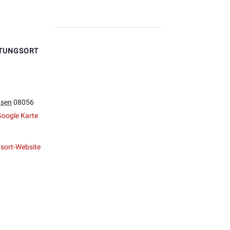
TUNGSORT
hsen
08056
oogle Karte
sort-Website