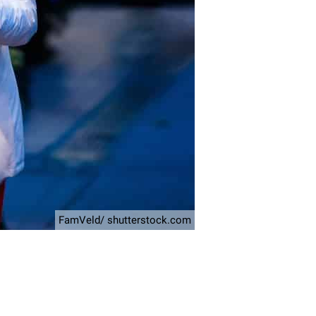
FamVeld/ shutterstock.com