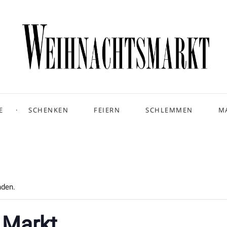
E
SCHENKEN
FEIERN
SCHLEMMEN
M
nden.
r Markt