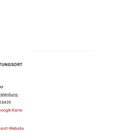
TUNGSORT
er
klenburg-
18439
oogle Karte
sort-Website