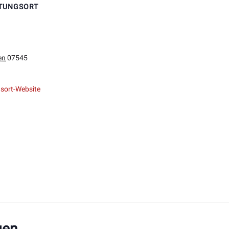
TUNGSORT
en
07545
sort-Website
gen