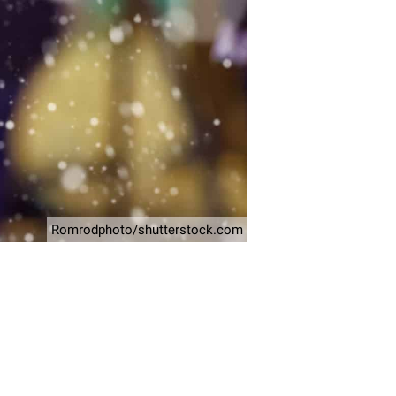
Romrodphoto/shutterstock.com