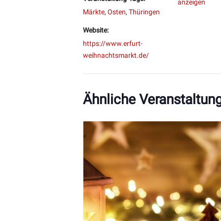
anzeigen
Märkte
,
Osten
,
Thüringen
Website:
https://www.erfurt-
weihnachtsmarkt.de/
Ähnliche Veranstaltun