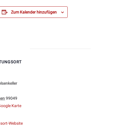
Zum Kalender hinzufügen
TUNGSORT
elsenkeller
gen
99049
oogle Karte
sort-Website