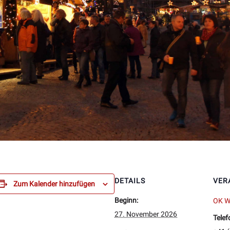
DETAILS
VER
Zum Kalender hinzufügen
Beginn:
OK W
27. November 2026
Telef