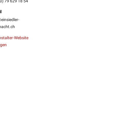
0) 79 629 18 54
l
einsiedler-
nacht.ch
stalter-Website
igen