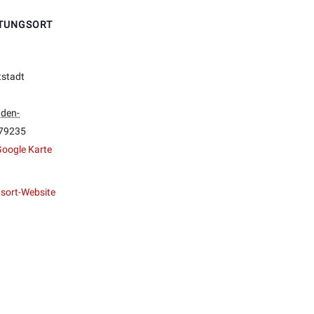
TUNGSORT
tstadt
den-
79235
oogle Karte
sort-Website