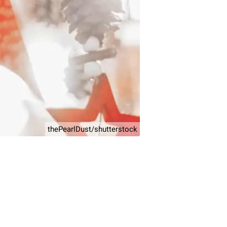
thePearlDust/shutterstock