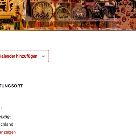
alender hinzufügen
TUNGSORT
l
eswig-
schland
anzeigen