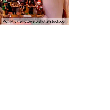
Von Mickis-Fotowelt/shutterstock.com