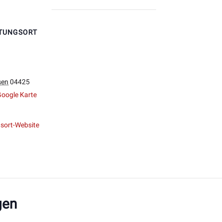
TUNGSORT
sen
04425
oogle Karte
sort-Website
gen