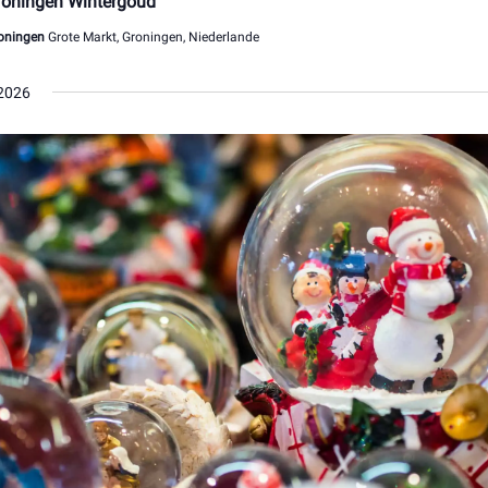
roningen Wintergoud
oningen
Grote Markt, Groningen, Niederlande
2026