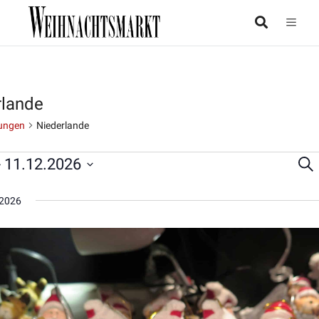
rlande
ungen
Niederlande
- 
11.12.2026
Suc
taltungen
Ver
Su
2026
un
Ans
Nav