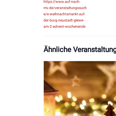
https://www.auf-nach-
mv.de/veranstaltungssuch
e/e-weihnachtsmarkt-auf-
der-burg-neustadt-glewe-
am-2-advent-wochenende
Ähnliche Veranstaltun