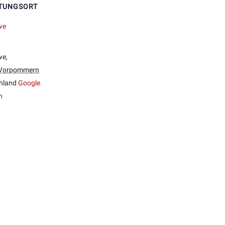
TUNGSORT
we
we
,
-Vorpommern
hland
Google
n