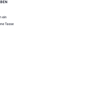
ABEN
n ein
gene Tasse