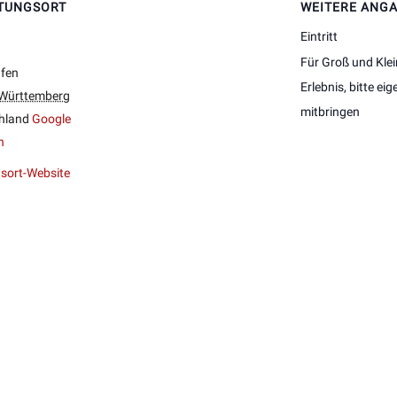
TUNGSORT
WEITERE ANG
Eintritt
Für Groß und Klei
fen
Erlebnis, bitte ei
Württemberg
mitbringen
hland
Google
n
sort-Website