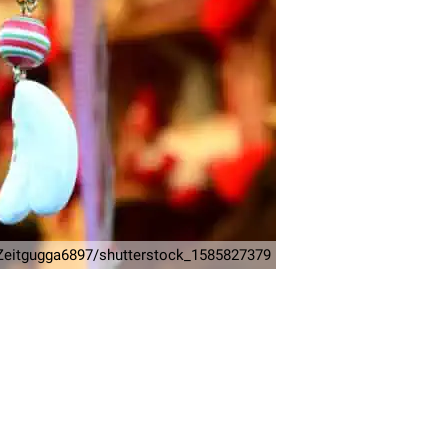
Zeitgugga6897/shutterstock_1585827379