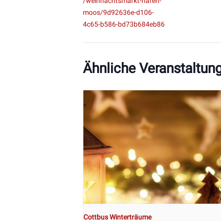
/weihnachtsmarkt-hafen-
moos/9d92636e-d106-
4c65-b586-bd73b684eb86
Ähnliche Veranstaltun
Cottbus Winterträume