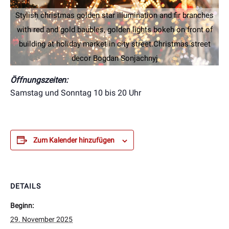
Stylish christmas golden star illumination and fir branches
with red and gold baubles, golden lights bokeh on front of
building at holiday market in city street.Christmas street
decor Bogdan Sonjachnyj
Öffnungszeiten:
Samstag und Sonntag 10 bis 20 Uhr
Zum Kalender hinzufügen
DETAILS
Beginn:
29. November 2025