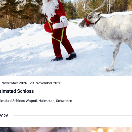
. November 2026
-
29. November 2026
almstad Schloss
lmstad
Schloss Wapnö, Halmstad, Schweden
2026