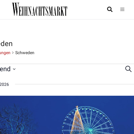
den
ungen
Schweden
end
Suc
taltungen
Ver
Su
2026
un
Ans
Nav